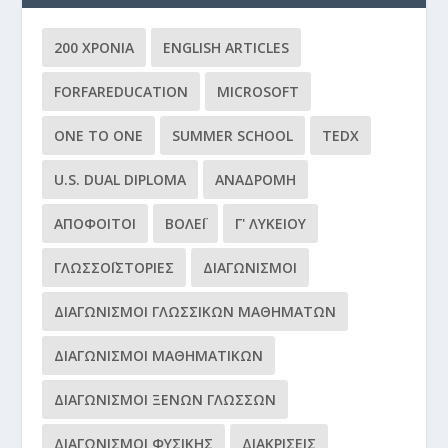
200 ΧΡΌΝΙΑ
ENGLISH ARTICLES
FORFAREDUCATION
MICROSOFT
ONE TO ONE
SUMMER SCHOOL
TEDX
U.S. DUAL DIPLOMA
ΑΝΑΔΡΟΜΉ
ΑΠΌΦΟΙΤΟΙ
ΒΌΛΕΪ
Γ' ΛΥΚΕΊΟΥ
ΓΛΩΣΣΟΪΣΤΟΡΊΕΣ
ΔΙΑΓΩΝΙΣΜΟΊ
ΔΙΑΓΩΝΙΣΜΟΊ ΓΛΩΣΣΙΚΏΝ ΜΑΘΗΜΆΤΩΝ
ΔΙΑΓΩΝΙΣΜΟΊ ΜΑΘΗΜΑΤΙΚΏΝ
ΔΙΑΓΩΝΙΣΜΟΊ ΞΈΝΩΝ ΓΛΩΣΣΏΝ
ΔΙΑΓΩΝΙΣΜΟΊ ΦΥΣΙΚΉΣ
ΔΙΑΚΡΊΣΕΙΣ