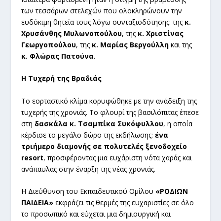
των τεσσάρων στελεχών που ολοκληρώνουν την
ευδόκιμη θητεία τους λόγω συνταξιοδότησης: της
κ.
Χρυσάνθης Μυλωνοπούλου
, της
κ. Χριστίνας
Γεωργοπούλου
, της
κ. Μαρίας Βεργούλλη
και της
κ. Φλώρας Πατούνα
.
Η Τυχερή της Βραδιάς
Το εορταστικό κλίμα κορυφώθηκε με την ανάδειξη της
τυχερής της χρονιάς. Το φλουρί της βασιλόπιτας έπεσε
στη
δασκάλα κ. Τσαμπίκα Συκόφυλλου
, η οποία
κέρδισε το μεγάλο δώρο της εκδήλωσης:
ένα
τριήμερο διαμονής σε πολυτελές ξενοδοχείο
resort
, προσφέροντας μια ευχάριστη νότα χαράς και
ανάπαυλας στην έναρξη της νέας χρονιάς.
Η Διεύθυνση του Εκπαιδευτικού Ομίλου
«ΡΟΔΙΩΝ
ΠΑΙΔΕΙΑ»
εκφράζει τις θερμές της ευχαριστίες σε όλο
το προσωπικό και εύχεται μια δημιουργική και