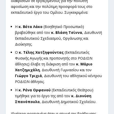
διακρίσεων σε εργαζομένους για την πολυετή
αφοσίωση και την πολύτιμη προσφορά τους στο
εκπαιδευτικό έργο του Ομίλου. Συγκεκριμένα:
Η
κ. Βέτα Λάκο
(Βοηθητικό Προσωπικό)
βραβεύθηκε από τον
κ. Βλάση Τσίννα
, Διευθυντή
Εκπαιδευτικού Σχεδιασμού, Οργάνωσης και
Διοίκησης.
Ο
κ. Τέλης Χατζηφούντας
(Εκπαιδευτικός
Φυσικής Αγωγής και προπονητής στο ΡΟΔΙΩΝ
άθλησις) έλαβε τη διάκριση από τον
κ. Μάριο
Χατζημιχάλη
, Διευθυντή Γυμνασίου και τον
Γιώργο Τριχιά
, Διευθυντή του αθλητικού κέντρου
ΡΟΔΙΩΝ άθλησις.
Η
κ. Ρένα Ορφανού
(Εκπαιδευτικός Θεάτρου)
τιμήθηκε για το έργο της από τον
κ. Διονύση
Σπανόπουλο
, Διευθυντή Δημοτικού Σχολείου.
Ιδιαίτερα φορτισμένη ήταν η στιγμή της βράβευσης