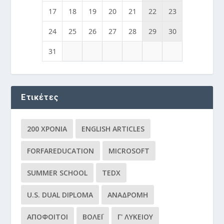
17
18
19
20
21
22
23
24
25
26
27
28
29
30
31
Ετικέτες
200 ΧΡΌΝΙΑ
ENGLISH ARTICLES
FORFAREDUCATION
MICROSOFT
SUMMER SCHOOL
TEDX
U.S. DUAL DIPLOMA
ΑΝΑΔΡΟΜΉ
ΑΠΌΦΟΙΤΟΙ
ΒΌΛΕΪ
Γ' ΛΥΚΕΊΟΥ