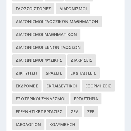
ΓΛΩΣΣΟΪΣΤΟΡΊΕΣ
ΔΙΑΓΩΝΙΣΜΟΊ
ΔΙΑΓΩΝΙΣΜΟΊ ΓΛΩΣΣΙΚΏΝ ΜΑΘΗΜΆΤΩΝ
ΔΙΑΓΩΝΙΣΜΟΊ ΜΑΘΗΜΑΤΙΚΏΝ
ΔΙΑΓΩΝΙΣΜΟΊ ΞΈΝΩΝ ΓΛΩΣΣΏΝ
ΔΙΑΓΩΝΙΣΜΟΊ ΦΥΣΙΚΉΣ
ΔΙΑΚΡΊΣΕΙΣ
ΔΙΚΤΎΩΣΗ
ΔΡΆΣΕΙΣ
ΕΚΔΗΛΏΣΕΙΣ
ΕΚΔΡΟΜΈΣ
ΕΚΠΑΙΔΕΥΤΙΚΟΊ
ΕΞΟΡΜΉΣΕΙΣ
ΕΞΩΤΕΡΙΚΟΊ ΣΎΝΔΕΣΜΟΙ
ΕΡΓΑΣΤΉΡΙΑ
ΕΡΕΥΝΗΤΙΚΈΣ ΕΡΓΑΣΊΕΣ
ΖΕΔ
ΖΕΕ
ΙΔΕΟΛΌΓΙΟΝ
ΚΟΛΎΜΒΗΣΗ