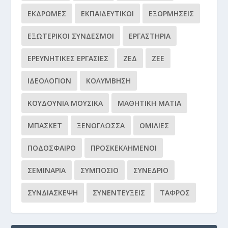
ΕΚΔΡΟΜΈΣ
ΕΚΠΑΙΔΕΥΤΙΚΟΊ
ΕΞΟΡΜΉΣΕΙΣ
ΕΞΩΤΕΡΙΚΟΊ ΣΎΝΔΕΣΜΟΙ
ΕΡΓΑΣΤΉΡΙΑ
ΕΡΕΥΝΗΤΙΚΈΣ ΕΡΓΑΣΊΕΣ
ΖΕΔ
ΖΕΕ
ΙΔΕΟΛΌΓΙΟΝ
ΚΟΛΎΜΒΗΣΗ
ΚΟΥΔΟΎΝΙΑ ΜΟΥΣΙΚΆ
ΜΑΘΗΤΙΚΉ ΜΑΤΙΆ
ΜΠΆΣΚΕΤ
ΞΕΝΌΓΛΩΣΣΑ
ΟΜΙΛΊΕΣ
ΠΟΔΌΣΦΑΙΡΟ
ΠΡΟΣΚΕΚΛΗΜΈΝΟΙ
ΣΕΜΙΝΆΡΙΑ
ΣΥΜΠΌΣΙΟ
ΣΥΝΈΔΡΙΟ
ΣΥΝΔΙΆΣΚΕΨΗ
ΣΥΝΕΝΤΕΎΞΕΙΣ
ΤΆΦΡΟΣ