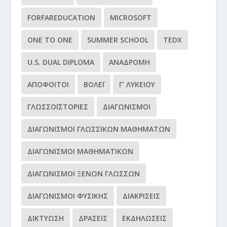
FORFAREDUCATION
MICROSOFT
ONE TO ONE
SUMMER SCHOOL
TEDX
U.S. DUAL DIPLOMA
ΑΝΑΔΡΟΜΉ
ΑΠΌΦΟΙΤΟΙ
ΒΌΛΕΪ
Γ' ΛΥΚΕΊΟΥ
ΓΛΩΣΣΟΪΣΤΟΡΊΕΣ
ΔΙΑΓΩΝΙΣΜΟΊ
ΔΙΑΓΩΝΙΣΜΟΊ ΓΛΩΣΣΙΚΏΝ ΜΑΘΗΜΆΤΩΝ
ΔΙΑΓΩΝΙΣΜΟΊ ΜΑΘΗΜΑΤΙΚΏΝ
ΔΙΑΓΩΝΙΣΜΟΊ ΞΈΝΩΝ ΓΛΩΣΣΏΝ
ΔΙΑΓΩΝΙΣΜΟΊ ΦΥΣΙΚΉΣ
ΔΙΑΚΡΊΣΕΙΣ
ΔΙΚΤΎΩΣΗ
ΔΡΆΣΕΙΣ
ΕΚΔΗΛΏΣΕΙΣ