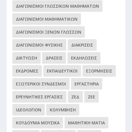
ΔΙΑΓΩΝΙΣΜΟΊ ΓΛΩΣΣΙΚΏΝ ΜΑΘΗΜΆΤΩΝ
ΔΙΑΓΩΝΙΣΜΟΊ ΜΑΘΗΜΑΤΙΚΏΝ
ΔΙΑΓΩΝΙΣΜΟΊ ΞΈΝΩΝ ΓΛΩΣΣΏΝ
ΔΙΑΓΩΝΙΣΜΟΊ ΦΥΣΙΚΉΣ
ΔΙΑΚΡΊΣΕΙΣ
ΔΙΚΤΎΩΣΗ
ΔΡΆΣΕΙΣ
ΕΚΔΗΛΏΣΕΙΣ
ΕΚΔΡΟΜΈΣ
ΕΚΠΑΙΔΕΥΤΙΚΟΊ
ΕΞΟΡΜΉΣΕΙΣ
ΕΞΩΤΕΡΙΚΟΊ ΣΎΝΔΕΣΜΟΙ
ΕΡΓΑΣΤΉΡΙΑ
ΕΡΕΥΝΗΤΙΚΈΣ ΕΡΓΑΣΊΕΣ
ΖΕΔ
ΖΕΕ
ΙΔΕΟΛΌΓΙΟΝ
ΚΟΛΎΜΒΗΣΗ
ΚΟΥΔΟΎΝΙΑ ΜΟΥΣΙΚΆ
ΜΑΘΗΤΙΚΉ ΜΑΤΙΆ