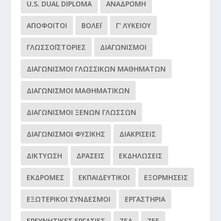
U.S. DUAL DIPLOMA
ΑΝΑΔΡΟΜΉ
ΑΠΌΦΟΙΤΟΙ
ΒΌΛΕΪ
Γ' ΛΥΚΕΊΟΥ
ΓΛΩΣΣΟΪΣΤΟΡΊΕΣ
ΔΙΑΓΩΝΙΣΜΟΊ
ΔΙΑΓΩΝΙΣΜΟΊ ΓΛΩΣΣΙΚΏΝ ΜΑΘΗΜΆΤΩΝ
ΔΙΑΓΩΝΙΣΜΟΊ ΜΑΘΗΜΑΤΙΚΏΝ
ΔΙΑΓΩΝΙΣΜΟΊ ΞΈΝΩΝ ΓΛΩΣΣΏΝ
ΔΙΑΓΩΝΙΣΜΟΊ ΦΥΣΙΚΉΣ
ΔΙΑΚΡΊΣΕΙΣ
ΔΙΚΤΎΩΣΗ
ΔΡΆΣΕΙΣ
ΕΚΔΗΛΏΣΕΙΣ
ΕΚΔΡΟΜΈΣ
ΕΚΠΑΙΔΕΥΤΙΚΟΊ
ΕΞΟΡΜΉΣΕΙΣ
ΕΞΩΤΕΡΙΚΟΊ ΣΎΝΔΕΣΜΟΙ
ΕΡΓΑΣΤΉΡΙΑ
ΕΡΕΥΝΗΤΙΚΈΣ ΕΡΓΑΣΊΕΣ
ΖΕΔ
ΖΕΕ