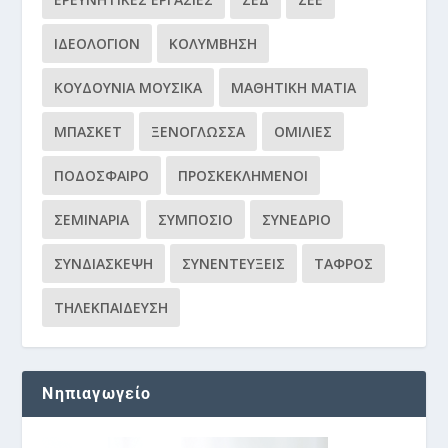
ΙΔΕΟΛΌΓΙΟΝ
ΚΟΛΎΜΒΗΣΗ
ΚΟΥΔΟΎΝΙΑ ΜΟΥΣΙΚΆ
ΜΑΘΗΤΙΚΉ ΜΑΤΙΆ
ΜΠΆΣΚΕΤ
ΞΕΝΌΓΛΩΣΣΑ
ΟΜΙΛΊΕΣ
ΠΟΔΌΣΦΑΙΡΟ
ΠΡΟΣΚΕΚΛΗΜΈΝΟΙ
ΣΕΜΙΝΆΡΙΑ
ΣΥΜΠΌΣΙΟ
ΣΥΝΈΔΡΙΟ
ΣΥΝΔΙΆΣΚΕΨΗ
ΣΥΝΕΝΤΕΎΞΕΙΣ
ΤΆΦΡΟΣ
ΤΗΛΕΚΠΑΊΔΕΥΣΗ
Νηπιαγωγείο