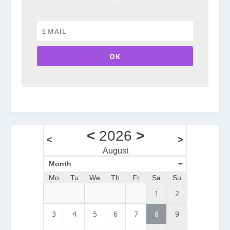
OK
<
2026
>
<
>
August
Month
Mo
Tu
We
Th
Fr
Sa
Su
1
2
3
4
5
6
7
8
9