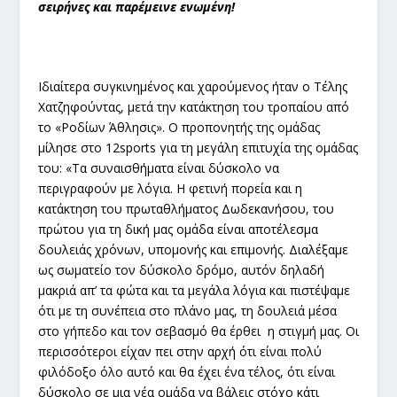
σειρήνες και παρέμεινε ενωμένη!
Ιδιαίτερα συγκινημένος και χαρούμενος ήταν ο Τέλης
Χατζηφούντας, μετά την κατάκτηση του τροπαίου από
το «Ροδίων Άθλησις». Ο προπονητής της ομάδας
μίλησε στο 12sports για τη μεγάλη επιτυχία της ομάδας
του: «Τα συναισθήματα είναι δύσκολο να
περιγραφούν με λόγια. Η φετινή πορεία και η
κατάκτηση του πρωταθλήματος Δωδεκανήσου, του
πρώτου για τη δική μας ομάδα είναι αποτέλεσμα
δουλειάς χρόνων, υπομονής και επιμονής. Διαλέξαμε
ως σωματείο τον δύσκολο δρόμο, αυτόν δηλαδή
μακριά απ’ τα φώτα και τα μεγάλα λόγια και πιστέψαμε
ότι με τη συνέπεια στο πλάνο μας, τη δουλειά μέσα
στο γήπεδο και τον σεβασμό θα έρθει η στιγμή μας. Οι
περισσότεροι είχαν πει στην αρχή ότι είναι πολύ
φιλόδοξο όλο αυτό και θα έχει ένα τέλος, ότι είναι
δύσκολο σε μια νέα ομάδα να βάλεις στόχο κάτι