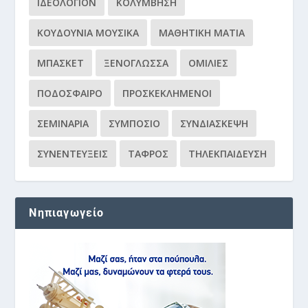
ΙΔΕΟΛΌΓΙΟΝ
ΚΟΛΎΜΒΗΣΗ
ΚΟΥΔΟΎΝΙΑ ΜΟΥΣΙΚΆ
ΜΑΘΗΤΙΚΉ ΜΑΤΙΆ
ΜΠΆΣΚΕΤ
ΞΕΝΌΓΛΩΣΣΑ
ΟΜΙΛΊΕΣ
ΠΟΔΌΣΦΑΙΡΟ
ΠΡΟΣΚΕΚΛΗΜΈΝΟΙ
ΣΕΜΙΝΆΡΙΑ
ΣΥΜΠΌΣΙΟ
ΣΥΝΔΙΆΣΚΕΨΗ
ΣΥΝΕΝΤΕΎΞΕΙΣ
ΤΆΦΡΟΣ
ΤΗΛΕΚΠΑΊΔΕΥΣΗ
Νηπιαγωγείο