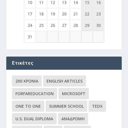
10
11
12
13
14
15
16
17
18
19
20
21
22
23
24
25
26
27
28
29
30
31
Ετικέτες
200 ΧΡΌΝΙΑ
ENGLISH ARTICLES
FORFAREDUCATION
MICROSOFT
ONE TO ONE
SUMMER SCHOOL
TEDX
U.S. DUAL DIPLOMA
ΑΝΑΔΡΟΜΉ