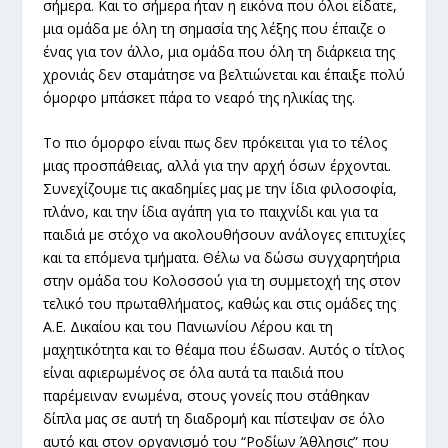
σήμερα. Και το σήμερα ήταν η εικόνα που όλοι είδατε,
μια ομάδα με όλη τη σημασία της λέξης που έπαιζε ο
ένας για τον άλλο, μια ομάδα που όλη τη διάρκεια της
χρονιάς δεν σταμάτησε να βελτιώνεται και έπαιξε πολύ
όμορφο μπάσκετ πάρα το νεαρό της ηλικίας της.
Το πιο όμορφο είναι πως δεν πρόκειται για το τέλος
μιας προσπάθειας, αλλά για την αρχή όσων έρχονται.
Συνεχίζουμε τις ακαδημίες μας με την ίδια φιλοσοφία,
πλάνο, και την ίδια αγάπη για το παιχνίδι και για τα
παιδιά με στόχο να ακολουθήσουν ανάλογες επιτυχίες
και τα επόμενα τμήματα. Θέλω να δώσω συγχαρητήρια
στην ομάδα του Κολοσσού για τη συμμετοχή της στον
τελικό του πρωταθλήματος, καθώς και στις ομάδες της
Α.Ε. Δικαίου και του Πανιωνίου Λέρου και τη
μαχητικότητα και το θέαμα που έδωσαν. Αυτός ο τίτλος
είναι αφιερωμένος σε όλα αυτά τα παιδιά που
παρέμειναν ενωμένα, στους γονείς που στάθηκαν
δίπλα μας σε αυτή τη διαδρομή και πίστεψαν σε όλο
αυτό και στον οργανισμό του “Ροδίων Άθλησις” που