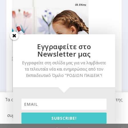
Εγγραφείτε στο
Newsletter μας
Εγγραφείτε στη σελίδα μας για να λαμβάνετε
τα τελευταία νέα και ενημερώσεις από τον
Εκπαιδευτικό Όμιλο "ΡΟΔΙΩΝ ΠΑΙΔΕΙΑ"!
Τα cookies βοηθούν ανώνυμα στην εύρυθμη λειτουργία της
σελίδας μας. Χρησιμοποιώντας τις υπηρεσίες μας
συμφωνείτε στη χρήση τους από εμάς.
Ρυθμίσεις
SUBSCRIBE!
© Ροδίων Παιδεία 2017 - Powered by SA
Θέλω να μάθω περισσότερα
Αποδοχή