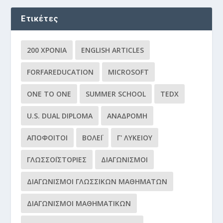
Ετικέτες
200 ΧΡΌΝΙΑ
ENGLISH ARTICLES
FORFAREDUCATION
MICROSOFT
ONE TO ONE
SUMMER SCHOOL
TEDX
U.S. DUAL DIPLOMA
ΑΝΑΔΡΟΜΉ
ΑΠΌΦΟΙΤΟΙ
ΒΌΛΕΪ
Γ' ΛΥΚΕΊΟΥ
ΓΛΩΣΣΟΪΣΤΟΡΊΕΣ
ΔΙΑΓΩΝΙΣΜΟΊ
ΔΙΑΓΩΝΙΣΜΟΊ ΓΛΩΣΣΙΚΏΝ ΜΑΘΗΜΆΤΩΝ
ΔΙΑΓΩΝΙΣΜΟΊ ΜΑΘΗΜΑΤΙΚΏΝ