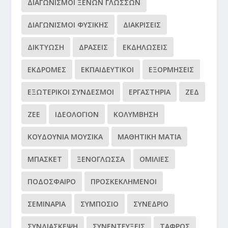
ΔΙΑΓΩΝΙΣΜΟΊ ΞΈΝΩΝ ΓΛΩΣΣΏΝ
ΔΙΑΓΩΝΙΣΜΟΊ ΦΥΣΙΚΉΣ
ΔΙΑΚΡΊΣΕΙΣ
ΔΙΚΤΎΩΣΗ
ΔΡΆΣΕΙΣ
ΕΚΔΗΛΏΣΕΙΣ
ΕΚΔΡΟΜΈΣ
ΕΚΠΑΙΔΕΥΤΙΚΟΊ
ΕΞΟΡΜΉΣΕΙΣ
ΕΞΩΤΕΡΙΚΟΊ ΣΎΝΔΕΣΜΟΙ
ΕΡΓΑΣΤΉΡΙΑ
ΖΕΔ
ΖΕΕ
ΙΔΕΟΛΌΓΙΟΝ
ΚΟΛΎΜΒΗΣΗ
ΚΟΥΔΟΎΝΙΑ ΜΟΥΣΙΚΆ
ΜΑΘΗΤΙΚΉ ΜΑΤΙΆ
ΜΠΆΣΚΕΤ
ΞΕΝΌΓΛΩΣΣΑ
ΟΜΙΛΊΕΣ
ΠΟΔΌΣΦΑΙΡΟ
ΠΡΟΣΚΕΚΛΗΜΈΝΟΙ
ΣΕΜΙΝΆΡΙΑ
ΣΥΜΠΌΣΙΟ
ΣΥΝΈΔΡΙΟ
ΣΥΝΔΙΆΣΚΕΨΗ
ΣΥΝΕΝΤΕΎΞΕΙΣ
ΤΆΦΡΟΣ