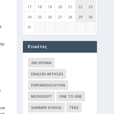
17
18
19
20
21
22
23
24
25
26
27
28
29
30
α
31
την
Ετικέτες
200 ΧΡΌΝΙΑ
ENGLISH ARTICLES
FORFAREDUCATION
α
MICROSOFT
ONE TO ONE
SUMMER SCHOOL
TEDX
ένα
όμα