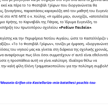
ό εκεί και πέρα το 1ο Φεστιβάλ Γρίφων που διοργανώνεται θα
ις, ξεναγήσεις, παραστάσεις καραγκιόζη από τον μαθητή του Ευγενί
εί στο ΑΠΕ-ΜΠΕ ο κ. Χούλης. «Η ομάδα μας», συνεχίζει, «αποτελείτα
ιο Κρήτης, το Καρναβάλι της Πάτρας, το Ίδρυμα Ευγενίδη, το
υποστήριξη του πρωτοπόρου σχολείου
«Ροδίων Παιδεία»
.
εγίστης και την Περιφέρεια Νοτίου Αιγαίου, ώστε το Καστελλόριζο 
αξίζει». «Το 1ο Φεστιβάλ Γρίφων», τονίζει με έμφαση, «διοργανώνετ
όσεις του νησιού μας και γίνεται στη διάρκεια της σχολικής χρονιάς,
ι να αναφέρουμε πως όλοι όσοι συμμετέχουν σ’ αυτό είναι εθελοντές
τε η προσπάθεια αυτή να γίνει καλύτερη. Ιδιαίτερα θέλω να
 την καλή φίλη Ελένη Γραμματικοπούλου για την πολύτιμη συμβολ
ouseio-Grifon-sto-Kastellorizo–mia-katathesi-psuchis-tou-