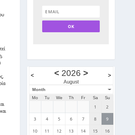
ου
OK
τεί
η,
ά
<
2026
>
<
>
ς,
August
ρία
Month
Mo
Tu
We
Th
Fr
Sa
Su
αι
1
2
και
3
4
5
6
7
8
9
10
11
12
13
14
15
16