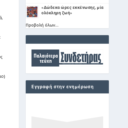
«Δώδεκα ώρες εκκένωσης, μία
ολόκληρη ζωή»
ά,
Προβολή όλων...
ε
ο
υς
ιο)
Εγγραφή στην ενημέρωση