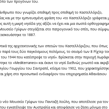
 τόπο των προγόνων του.
 άνθρωπο που γνωρίζει σπιθαμή προς σπιθαμή το Καστελλόριζο,
ίας και με την εμπνευσμένη φράση του «το Καστελλόριζο γράφεται 
 αυτή η μικρή νησίδα γης αξίζει να έχει και μια σωστά ορθογραφημ
 Μουσείο Γρίφων στεγάζεται στο πατρογονικό του σπίτι, που σύμφ
τασκευάστηκε το 1887.
στικά της αρχιτεκτονικής των σπιτιών του Καστελλόριζου, που όπως
ο παρά τους δύο παγκόσμιους πολέμους, το σεισμό των 8 Ρίχτερ το
 του 1944 που κατέστρεψε το νησί». Βρίσκεται στην περιοχή Χωράφι
ηκε το «Mediterraneo» και έκανε το νησί διεθνώς γνωστό και ακρι
Αγίου Γεωργίου του Σαντραπέ, κτίσμα του 1902, που χαρακτηρίστηκ
εται χάρη στο προσωπικό ενδιαφέρον του επιχειρηματία Αθανάσιου
 το νέο Μουσείο Γρίφων του Πανταζή Χούλη, που αποτέλεσε για τον
 που εγκατέλειψε την Αυστραλία και αποφάσισε να ζήσει μόνιμα στο