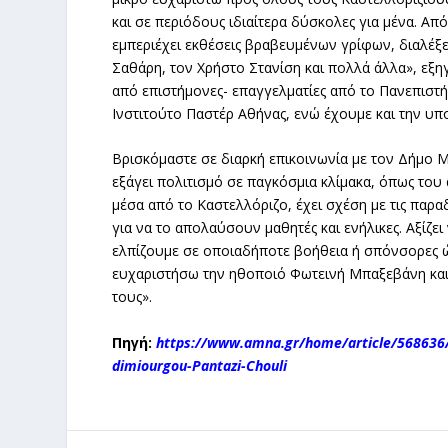
και σε περιόδους ιδιαίτερα δύσκολες για μένα. Απ
εμπεριέχει εκθέσεις βραβευμένων γρίφων, διαλέξε
Σαθάρη, τον Χρήστο Στανίση και πολλά άλλα», εξηγ
από επιστήμονες- επαγγελματίες από το Πανεπιστήμ
Ινστιτούτο Παστέρ Αθήνας, ενώ έχουμε και την 
Βρισκόμαστε σε διαρκή επικοινωνία με τον Δήμο Μ
εξάγει πολιτισμό σε παγκόσμια κλίμακα, όπως του 
μέσα από το Καστελλόριζο, έχει σχέση με τις παραδ
για να το απολαύσουν μαθητές και ενήλικες. Αξίζε
ελπίζουμε σε οποιαδήποτε βοήθεια ή σπόνσορες ώσ
ευχαριστήσω την ηθοποιό Φωτεινή Μπαξεβάνη και
τους».
Πηγή:
https://www.amna.gr/home/article/568636/M
dimiourgou-Pantazi-Chouli