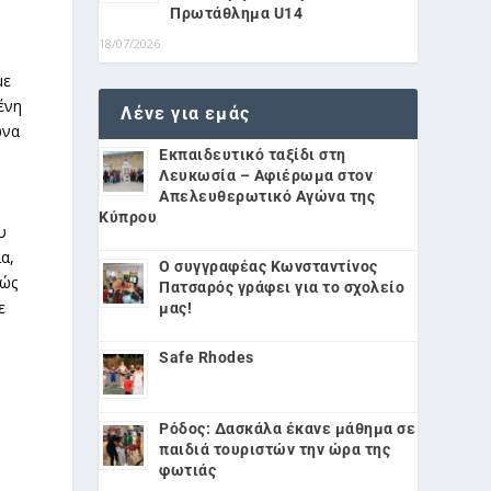
Πρωτάθλημα U14
18/07/2026
με
ένη
Λένε για εμάς
ωνα
Εκπαιδευτικό ταξίδι στη
Λευκωσία – Αφιέρωμα στον
Απελευθερωτικό Αγώνα της
Κύπρου
υ
α,
Ο συγγραφέας Κωνσταντίνος
βώς
Πατσαρός γράφει για το σχολείο
ε
μας!
Safe Rhodes
Ρόδος: Δασκάλα έκανε μάθημα σε
παιδιά τουριστών την ώρα της
φωτιάς