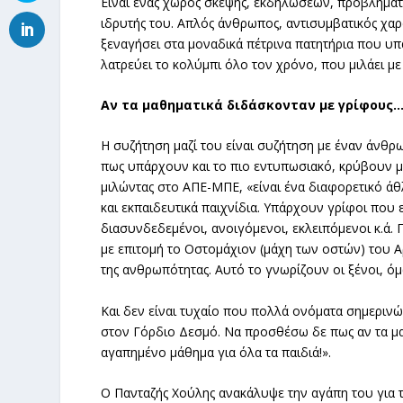
Είναι ένας χώρος σκέψης, εκδηλώσεων, προβληματισ
ιδρυτής του. Απλός άνθρωπος, αντισυμβατικός χαρα
ξεναγήσει στα μοναδικά πέτρινα πατητήρια που υ
λατρεύει το κολύμπι όλο τον χρόνο, που μιλάει με 
Αν τα μαθηματικά διδάσκονταν με γρίφους
Η συζήτηση μαζί του είναι συζήτηση με έναν άνθρω
πως υπάρχουν και το πιο εντυπωσιακό, κρύβουν μέ
μιλώντας στο ΑΠΕ-ΜΠΕ, «είναι ένα διαφορετικό άθ
και εκπαιδευτικά παιχνίδια. Υπάρχουν γρίφοι που ε
διασυνδεδεμένοι, ανοιγόμενοι, εκλειπόμενοι κ.ά.
με επιτομή το Οστομάχιον (μάχη των οστών) του 
της ανθρωπότητας. Αυτό το γνωρίζουν οι ξένοι, ό
Και δεν είναι τυχαίο που πολλά ονόματα σημεριν
στον Γόρδιο Δεσμό. Να προσθέσω δε πως αν τα μα
αγαπημένο μάθημα για όλα τα παιδιά!».
Ο Πανταζής Χούλης ανακάλυψε την αγάπη του για τ