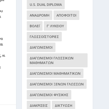
U.S. DUAL DIPLOMA
ου
ΑΝΑΔΡΟΜΉ
ΑΠΌΦΟΙΤΟΙ
ι
ΒΌΛΕΪ
Γ' ΛΥΚΕΊΟΥ
ΓΛΩΣΣΟΪΣΤΟΡΊΕΣ
να
αι
ΔΙΑΓΩΝΙΣΜΟΊ
, κι
ΔΙΑΓΩΝΙΣΜΟΊ ΓΛΩΣΣΙΚΏΝ
ΜΑΘΗΜΆΤΩΝ
ή
ΔΙΑΓΩΝΙΣΜΟΊ ΜΑΘΗΜΑΤΙΚΏΝ
ΔΙΑΓΩΝΙΣΜΟΊ ΞΈΝΩΝ ΓΛΩΣΣΏΝ
ΔΙΑΓΩΝΙΣΜΟΊ ΦΥΣΙΚΉΣ
ΔΙΑΚΡΊΣΕΙΣ
ΔΙΚΤΎΩΣΗ