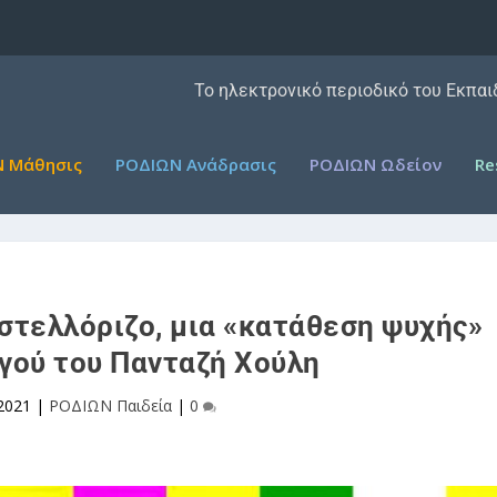
Το ηλεκτρονικό περιοδικό του Εκπα
 Μάθησις
ΡΟΔΙΩΝ Ανάδρασις
ΡΟΔΙΩΝ Ωδείον
Re
στελλόριζο, μια «κατάθεση ψυχής»
γού του Πανταζή Χούλη
 2021
|
ΡΟΔΙΩΝ Παιδεία
|
0