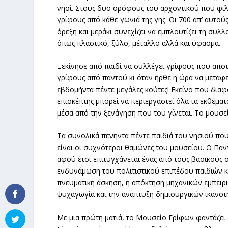
νησί. Στους δυο ορόφους του αρχοντικού που φιλο
γρίφους από κάθε γωνιά της γης. Οι 700 απ’ αυτο
όρεξη και μεράκι συνεχίζει να εμπλουτίζει τη συ
όπως πλαστικό, ξύλο, μέταλλο αλλά και ύφασμα.
Ξεκίνησε από παιδί να συλλέγει γρίφους που αποτ
γρίφους από παντού κι όταν ήρθε η ώρα να μετα
εβδομήντα πέντε μεγάλες κούτες! Εκείνο που διαφ
επισκέπτης μπορεί να περιεργαστεί όλα τα εκθέματ
μέσα από την ξενάγηση που του γίνεται. Το μουσεί
Τα συνολικά πενήντα πέντε παιδιά του νησιού που 
είναι οι συχνότεροι θαμώνες του μουσείου. Ο Παντ
αφού έτσι επιτυγχάνεται ένας από τους βασικούς 
ενδυνάμωση του πολιτιστικού επιπέδου παιδιών κ
πνευματική άσκηση, η απόκτηση μηχανικών εμπειρι
ψυχαγωγία και την ανάπτυξη δημιουργικών ικανοτ
Με μια πρώτη ματιά, το Μουσείο Γρίφων φαντάζει 