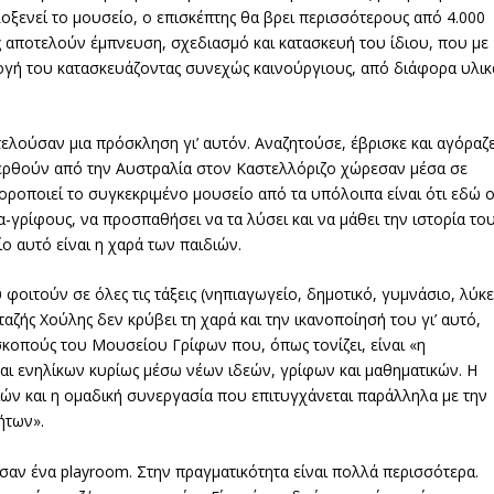
ξενεί το μουσείο, ο επισκέπτης θα βρει περισσότερους από 4.000
ύς αποτελούν έμπνευση, σχεδιασμό και κατασκευή του ίδιου, που με
λλογή του κατασκευάζοντας συνεχώς καινούργιους, από διάφορα υλικ
ελούσαν μια πρόσκληση γι’ αυτόν. Αναζητούσε, έβρισκε και αγόραζ
φερθούν από την Αυστραλία στον Καστελλόριζο χώρεσαν μέσα σε
οροποιεί το συγκεκριμένο μουσείο από τα υπόλοιπα είναι ότι εδώ 
α-γρίφους, να προσπαθήσει να τα λύσει και να μάθει την ιστορία το
ο αυτό είναι η χαρά των παιδιών.
φοιτούν σε όλες τις τάξεις (νηπιαγωγείο, δημοτικό, γυμνάσιο, λύκε
αζής Χούλης δεν κρύβει τη χαρά και την ικανοποίησή του γι’ αυτό,
σκοπούς του Μουσείου Γρίφων που, όπως τονίζει, είναι «η
αι ενηλίκων κυρίως μέσω νέων ιδεών, γρίφων και μαθηματικών. Η
ών και η ομαδική συνεργασία που επιτυγχάνεται παράλληλα με την
ήτων».
σαν ένα playroom. Στην πραγματικότητα είναι πολλά περισσότερα.