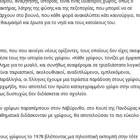
μού, αναζήτησης, ιστορίας. Είναι ένας ιδιαίτερος χώρος, όπως ο
κτήρας, λάτρης της φύσης και της πεζοπορίας, που μπορεί να σε
πάρχουν στο βουνό, που κάθε φορά ανακαλύπτει κάτι καινούργιο, π
θαυμασμό και έρωτα για το νησί και τους κατοίκους του.
…
πο, που σου ανοίγει νέους ορίζοντες, τους οποίους δεν είχες σκεφ
σα τους την ιστορία ενός γρίφου. «Κάθε γρίφος», τονίζει με έμφασ
λημα για το μυαλό, και συνήθως αναφέρομαι σε τρισδιάστατα λογικ
ίναι ταιριαστικοί, ακολουθιακοί, αναδιπλώμενοι, εμπλεκόμενοι,
 Παράλληλα, οι Έλληνες έχουμε μια τεράστια παράδοση στους γρίφου
Αρχιμήδη, που αποτελεί τον πρώτο καταγεγραμμένο γρίφο στην ιστο
μως δυστυχώς δεν διδάσκεται στο σχολείο.
ών γρίφων παραπέμπουν στον Λαβύρινθο, στο Κουτί της Πανδώρας κ
θηματικά διδάσκονταν με γρίφους, θα αποτελούσαν το πιο εύκολο 
ους γρίφους το 1978 βλέποντας μια τηλεοπτική εκπομπή στην τότε