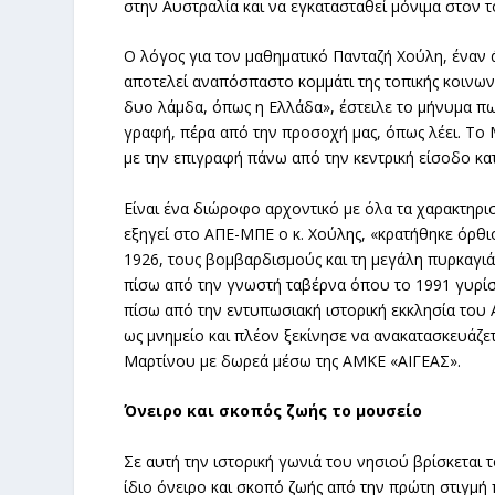
στην Αυστραλία και να εγκατασταθεί μόνιμα στον
Ο λόγος για τον μαθηματικό Πανταζή Χούλη, έναν
αποτελεί αναπόσπαστο κομμάτι της τοπικής κοινων
δυο λάμδα, όπως η Ελλάδα», έστειλε το μήνυμα πως
γραφή, πέρα από την προσοχή μας, όπως λέει. Το
με την επιγραφή πάνω από την κεντρική είσοδο κα
Είναι ένα διώροφο αρχοντικό με όλα τα χαρακτηρι
εξηγεί στο ΑΠΕ-ΜΠΕ ο κ. Χούλης, «κρατήθηκε όρθι
1926, τους βομβαρδισμούς και τη μεγάλη πυρκαγιά
πίσω από την γνωστή ταβέρνα όπου το 1991 γυρίστ
πίσω από την εντυπωσιακή ιστορική εκκλησία του 
ως μνημείο και πλέον ξεκίνησε να ανακατασκευάζ
Μαρτίνου με δωρεά μέσω της ΑΜΚΕ «ΑΙΓΕΑΣ».
Όνειρο και σκοπός ζωής το μουσείο
Σε αυτή την ιστορική γωνιά του νησιού βρίσκεται
ίδιο όνειρο και σκοπό ζωής από την πρώτη στιγμή