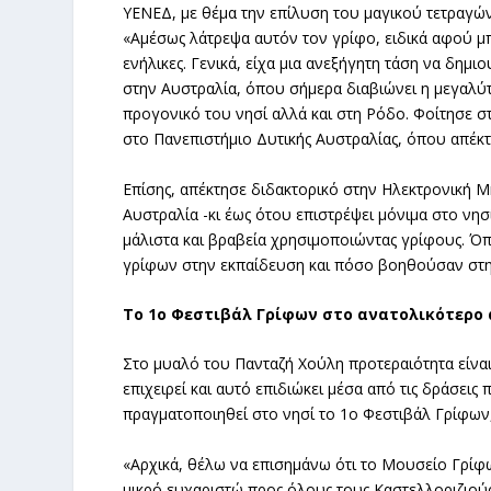
ΥΕΝΕΔ, με θέμα την επίλυση του μαγικού τετραγών
«Αμέσως λάτρεψα αυτόν τον γρίφο, ειδικά αφού μ
ενήλικες. Γενικά, είχα μια ανεξήγητη τάση να δη
στην Αυστραλία, όπου σήμερα διαβιώνει η μεγαλύτ
προγονικό του νησί αλλά και στη Ρόδο. Φοίτησε 
στο Πανεπιστήμιο Δυτικής Αυστραλίας, όπου απέκ
Επίσης, απέκτησε διδακτορικό στην Ηλεκτρονική 
Αυστραλία -κι έως ότου επιστρέψει μόνιμα στο νησ
μάλιστα και βραβεία χρησιμοποιώντας γρίφους. Όπ
γρίφων στην εκπαίδευση και πόσο βοηθούσαν στη
Το 1ο Φεστιβάλ Γρίφων στο ανατολικότερο
Στο μυαλό του Πανταζή Χούλη προτεραιότητα είναι 
επιχειρεί και αυτό επιδιώκει μέσα από τις δράσεις
πραγματοποιηθεί στο νησί το 1ο Φεστιβάλ Γρίφων
«Αρχικά, θέλω να επισημάνω ότι το Μουσείο Γρίφων 
μικρό ευχαριστώ προς όλους τους Καστελλοριζιούς