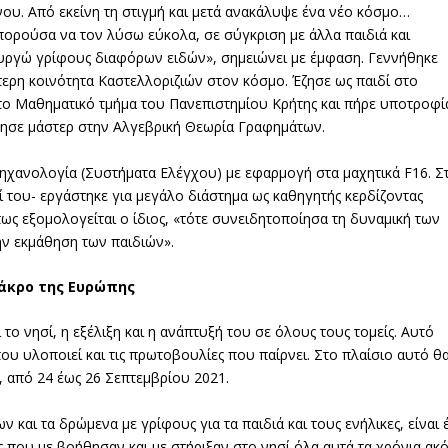
ου. Από εκείνη τη στιγμή και μετά ανακάλυψε ένα νέο κόσμο…
πορούσα να τον λύσω εύκολα, σε σύγκριση με άλλα παιδιά και
μιουργώ γρίφους διαφόρων ειδών», σημειώνει με έμφαση. Γεννήθηκε
ερη κοινότητα Καστελλοριζιών στον κόσμο. Έζησε ως παιδί στο
στο Μαθηματικό τμήμα του Πανεπιστημίου Κρήτης και πήρε υποτροφί
τησε μάστερ στην Αλγεβρική Θεωρία Γραφημάτων.
Μηχανολογία (Συστήματα Ελέγχου) με εφαρμογή στα μαχητικά F16. Σ
ί του- εργάστηκε για μεγάλο διάστημα ως καθηγητής κερδίζοντας
ως εξομολογείται ο ίδιος, «τότε συνειδητοποίησα τη δυναμική των
ν εκμάθηση των παιδιών».
 άκρο της Ευρώπης
το νησί, η εξέλιξη και η ανάπτυξή του σε όλους τους τομείς. Αυτό
 που υλοποιεί και τις πρωτοβουλίες που παίρνει. Στο πλαίσιο αυτό θ
, από 24 έως 26 Σεπτεμβρίου 2021.
και τα δρώμενα με γρίφους για τα παιδιά και τους ενήλικες, είναι 
 που με βοήθησαν και με στήριξαν στο νησί όλα αυτά τα χρόνια ακ