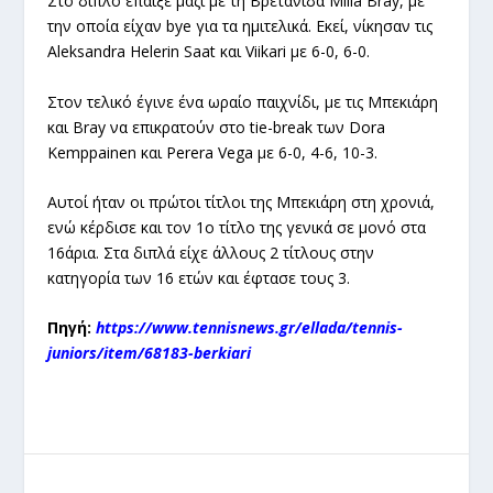
Στο διπλό έπαιξε μαζί με τη Βρετανίδα Milla Bray, με
την οποία είχαν bye για τα ημιτελικά. Εκεί, νίκησαν τις
Aleksandra Helerin Saat και Viikari με 6-0, 6-0.
Στον τελικό έγινε ένα ωραίο παιχνίδι, με τις Μπεκιάρη
και Bray να επικρατούν στο tie-break των Dora
Kemppainen και Perera Vega με 6-0, 4-6, 10-3.
Αυτοί ήταν οι πρώτοι τίτλοι της Μπεκιάρη στη χρονιά,
ενώ κέρδισε και τον 1ο τίτλο της γενικά σε μονό στα
16άρια. Στα διπλά είχε άλλους 2 τίτλους στην
κατηγορία των 16 ετών και έφτασε τους 3.
Πηγή:
https://www.tennisnews.gr/ellada/tennis-
juniors/item/68183-berkiari