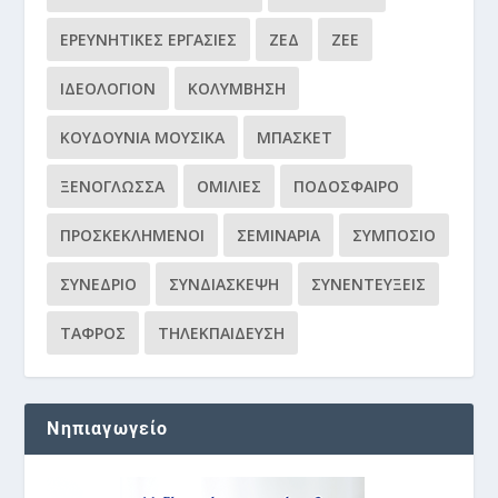
ΕΡΕΥΝΗΤΙΚΈΣ ΕΡΓΑΣΊΕΣ
ΖΕΔ
ΖΕΕ
ΙΔΕΟΛΌΓΙΟΝ
ΚΟΛΎΜΒΗΣΗ
ΚΟΥΔΟΎΝΙΑ ΜΟΥΣΙΚΆ
ΜΠΆΣΚΕΤ
ΞΕΝΌΓΛΩΣΣΑ
ΟΜΙΛΊΕΣ
ΠΟΔΌΣΦΑΙΡΟ
ΠΡΟΣΚΕΚΛΗΜΈΝΟΙ
ΣΕΜΙΝΆΡΙΑ
ΣΥΜΠΌΣΙΟ
ΣΥΝΈΔΡΙΟ
ΣΥΝΔΙΆΣΚΕΨΗ
ΣΥΝΕΝΤΕΎΞΕΙΣ
ΤΆΦΡΟΣ
ΤΗΛΕΚΠΑΊΔΕΥΣΗ
Νηπιαγωγείο