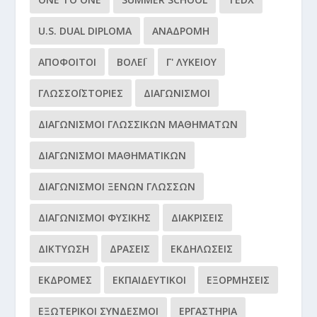
U.S. DUAL DIPLOMA
ΑΝΑΔΡΟΜΉ
ΑΠΌΦΟΙΤΟΙ
ΒΌΛΕΪ
Γ' ΛΥΚΕΊΟΥ
ΓΛΩΣΣΟΪΣΤΟΡΊΕΣ
ΔΙΑΓΩΝΙΣΜΟΊ
ΔΙΑΓΩΝΙΣΜΟΊ ΓΛΩΣΣΙΚΏΝ ΜΑΘΗΜΆΤΩΝ
ΔΙΑΓΩΝΙΣΜΟΊ ΜΑΘΗΜΑΤΙΚΏΝ
ΔΙΑΓΩΝΙΣΜΟΊ ΞΈΝΩΝ ΓΛΩΣΣΏΝ
ΔΙΑΓΩΝΙΣΜΟΊ ΦΥΣΙΚΉΣ
ΔΙΑΚΡΊΣΕΙΣ
ΔΙΚΤΎΩΣΗ
ΔΡΆΣΕΙΣ
ΕΚΔΗΛΏΣΕΙΣ
ΕΚΔΡΟΜΈΣ
ΕΚΠΑΙΔΕΥΤΙΚΟΊ
ΕΞΟΡΜΉΣΕΙΣ
ΕΞΩΤΕΡΙΚΟΊ ΣΎΝΔΕΣΜΟΙ
ΕΡΓΑΣΤΉΡΙΑ