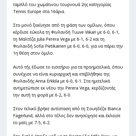
ταμπλό του χωμάτινου τουρνουά 2ης κατηγορίας
Tennis Europe στα 16άρια.
Στο μονό ξεκίνησε από τη φάση των ομίλων, όπου
κέρδισε εύκολα τη Φινλανδή Tuuve Viikari με 6-0, 6-1,
τη Μαλτέζα Julia Perera Vega με 6-1, 6-2 και τη
Φινλανδή Sofia Pietikainen με 6-0, 6-0, για να πάρει την
1η θέση στον όμιλο.
Αυτό τής έδωσε το εισιτήριο για τα προημιτελικά, όπου
συνέχισε να είναι κυριαρχική και επιβλήθηκε της
Φινλανδής Anna Erkkila με 6-0, 6-1. Στα ημιτελικά
αντιμετώπισε εκ νέου την Perera Vega, κερδίζοντάς
την αυτή τη φορά με 6-2, 6-0.
Στον τελικό βρήκε αντίσταση από τη Σουηδέζα Bianca
Fagerlund, αλλά στο τέλος δεν ανησύχησε και έκλεισε
το ματς με 7-5, 6-2.