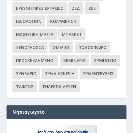
ΕΡΕΥΝΗΤΙΚΈΣ ΕΡΓΑΣΊΕΣ
ΖΕΔ
ΖΕΕ
ΙΔΕΟΛΌΓΙΟΝ
ΚΟΛΎΜΒΗΣΗ
ΜΑΘΗΤΙΚΉ ΜΑΤΙΆ
ΜΠΆΣΚΕΤ
ΞΕΝΌΓΛΩΣΣΑ
ΟΜΙΛΊΕΣ
ΠΟΔΌΣΦΑΙΡΟ
ΠΡΟΣΚΕΚΛΗΜΈΝΟΙ
ΣΕΜΙΝΆΡΙΑ
ΣΥΜΠΌΣΙΟ
ΣΥΝΈΔΡΙΟ
ΣΥΝΔΙΆΣΚΕΨΗ
ΣΥΝΕΝΤΕΎΞΕΙΣ
ΤΆΦΡΟΣ
ΤΗΛΕΚΠΑΊΔΕΥΣΗ
Νηπιαγωγείο