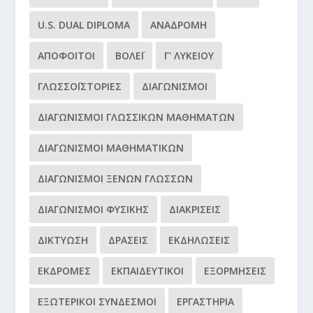
U.S. DUAL DIPLOMA
ΑΝΑΔΡΟΜΉ
ΑΠΌΦΟΙΤΟΙ
ΒΌΛΕΪ
Γ' ΛΥΚΕΊΟΥ
ΓΛΩΣΣΟΪΣΤΟΡΊΕΣ
ΔΙΑΓΩΝΙΣΜΟΊ
ΔΙΑΓΩΝΙΣΜΟΊ ΓΛΩΣΣΙΚΏΝ ΜΑΘΗΜΆΤΩΝ
ΔΙΑΓΩΝΙΣΜΟΊ ΜΑΘΗΜΑΤΙΚΏΝ
ΔΙΑΓΩΝΙΣΜΟΊ ΞΈΝΩΝ ΓΛΩΣΣΏΝ
ΔΙΑΓΩΝΙΣΜΟΊ ΦΥΣΙΚΉΣ
ΔΙΑΚΡΊΣΕΙΣ
ΔΙΚΤΎΩΣΗ
ΔΡΆΣΕΙΣ
ΕΚΔΗΛΏΣΕΙΣ
ΕΚΔΡΟΜΈΣ
ΕΚΠΑΙΔΕΥΤΙΚΟΊ
ΕΞΟΡΜΉΣΕΙΣ
ΕΞΩΤΕΡΙΚΟΊ ΣΎΝΔΕΣΜΟΙ
ΕΡΓΑΣΤΉΡΙΑ