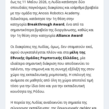
έως τις 11 Μαΐου 2026, η Λυδία κατέκτησε δύο
σπουδαίες παγκόσμιες διακρίσεις και ισάριθμα βραβεία
με την ομάδα της Anosis Robotics Academy.
Ειδικότερα, κατέκτησε την 1η θέση στην
κατηγορία
Breakthrough Award
, ένα από τα
σημαντικότερα βραβεία της διοργάνωσης, καθώς και
την 1η θέση στην κατηγορία
Alliance Award
!
Οι διακρίσεις της Λυδίας, όμως, δεν σταματούν εκεί,
αφού συγκαταλέγεται πλέον και στα
μέλη της
Εθνικής Ομάδας Ρομποτικής Ελλάδας
, μία
ιδιαίτερα σημαντική διάκριση που αποδεικνύει το
ταλέντο, την επιμονή και τη συνεχή εξέλιξή της στον
χώρο της εκπαιδευτικής ρομποτικής. Η επιλογή της
ανάμεσα σε μαθητές από όλη τη χώρα αποτελεί τιμή
τόσο για την ίδια όσο και για την εκπαιδευτική
κοινότητα της Ρόδου.
Η πορεία της Λυδίας αναδεικνύει τη σημασία της
σύγχρονης εκπαίδευσης, της δημιουργικής σκέψης και