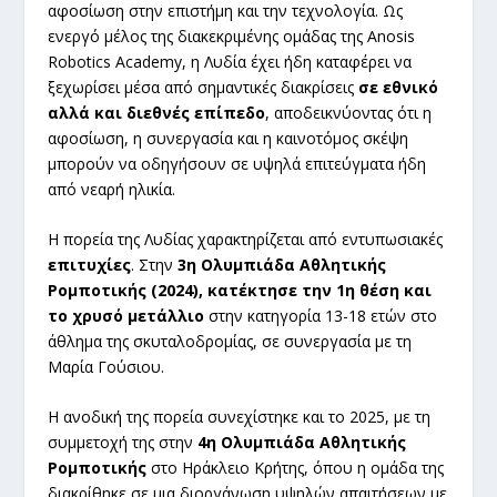
αφοσίωση στην επιστήμη και την τεχνολογία. Ως
ενεργό μέλος της διακεκριμένης ομάδας της Anosis
Robotics Academy, η Λυδία έχει ήδη καταφέρει να
ξεχωρίσει μέσα από σημαντικές διακρίσεις
σε εθνικό
αλλά και διεθνές επίπεδο
, αποδεικνύοντας ότι η
αφοσίωση, η συνεργασία και η καινοτόμος σκέψη
μπορούν να οδηγήσουν σε υψηλά επιτεύγματα ήδη
από νεαρή ηλικία.
Η πορεία της Λυδίας χαρακτηρίζεται από εντυπωσιακές
επιτυχίες
. Στην
3η Ολυμπιάδα Αθλητικής
Ρομποτικής (2024), κατέκτησε την 1η θέση και
το χρυσό μετάλλιο
στην κατηγορία 13-18 ετών στο
άθλημα της σκυταλοδρομίας, σε συνεργασία με τη
Μαρία Γούσιου.
Η ανοδική της πορεία συνεχίστηκε και το 2025, με τη
συμμετοχή της στην
4η Ολυμπιάδα Αθλητικής
Ρομποτικής
στο Ηράκλειο Κρήτης, όπου η ομάδα της
διακρίθηκε σε μια διοργάνωση υψηλών απαιτήσεων με